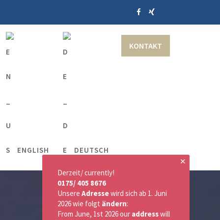
KONTAKT
ENGLISH
DEUTSCH
✕
Derzeit/ currently!
0175/ 405 8676
Unsere
Adresse
wird sich ab 1. Juni
2026 wie folgt
ändern
:
From June, 1st 2026 our
address
will