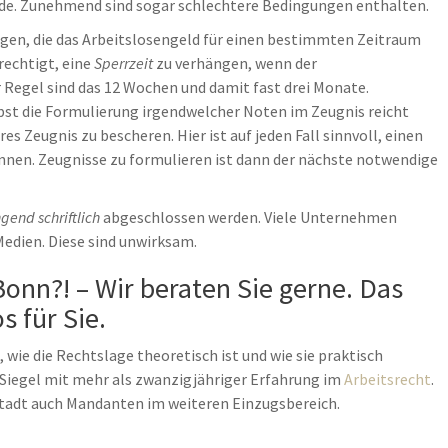
rde. Zunehmend sind sogar schlechtere Bedingungen enthalten.
gen, die das Arbeitslosengeld für einen bestimmten Zeitraum
rechtigt, eine
Sperrzeit
zu verhängen, wenn der
r Regel sind das 12 Wochen und damit fast drei Monate.
lbst die Formulierung irgendwelcher Noten im Zeugnis reicht
s Zeugnis zu bescheren. Hier ist auf jeden Fall sinnvoll, einen
nen. Zeugnisse zu formulieren ist dann der nächste notwendige
gend schriftlich
abgeschlossen werden. Viele Unternehmen
edien. Diese sind unwirksam.
nn?! – Wir beraten Sie gerne. Das
s für Sie.
 wie die Rechtslage theoretisch ist und wie sie praktisch
er Siegel mit mehr als zwanzigjähriger Erfahrung im
Arbeitsrecht
.
stadt auch Mandanten im weiteren Einzugsbereich.