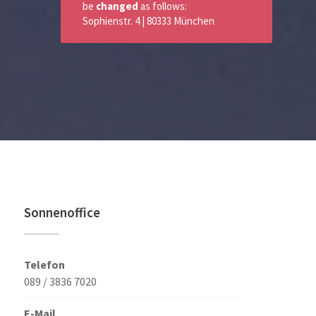
be
changed
as follows:
Sophienstr. 4 | 80333 München
Sonnenoffice
Telefon
089 / 3836 7020
E-Mail