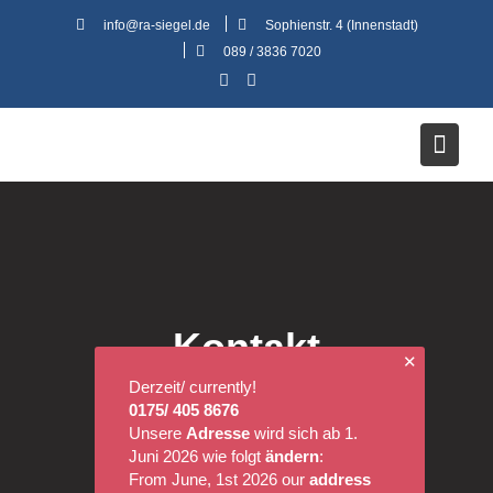
Skip
info@ra-siegel.de
Sophienstr. 4 (Innenstadt)
to
089 / 3836 7020
content
Kontakt
✕
Derzeit/ currently!
0175/ 405 8676
Unsere
Adresse
wird sich ab 1.
Juni 2026 wie folgt
ändern
:
From June, 1st 2026 our
address