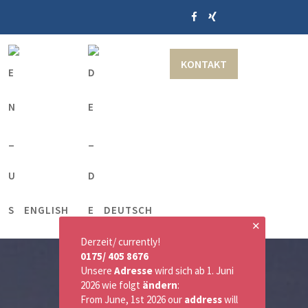
KONTAKT
ENGLISH
DEUTSCH
✕
Derzeit/ currently!
0175/ 405 8676
Unsere
Adresse
wird sich ab 1. Juni
2026 wie folgt
ändern
:
From June, 1st 2026 our
address
will