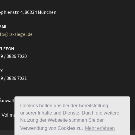
ophienstr. 4, 80334 München
MAIL
nfo@ra-siegel.de
ELEFON
9 / 3836 7020
AX
9 / 3836 7021
Cookies helfen uns bei der Bereitstellung
unserer Inhalte und Dienste. Durch die weitere
Vollmacht HIER herunterladen
Nutzung der Webseite stimmen Sie der
Verwendung von Cookies zu.
Mehr erfahren