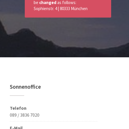
be
changed
as follows:
Sophienstr. 4 | 80333 München
Sonnenoffice
Telefon
089 / 3836 7020
E-Mail