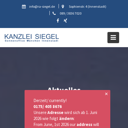
Skip
info@ra-siegel.de
Sophienstr. 4 (Innenstadt)
to
089 / 3836 7020
content
Aktuelles
✕
Derzeit/ currently!
0175/ 405 8676
Unsere
Adresse
wird sich ab 1. Juni
2026 wie folgt
ändern
:
From June, 1st 2026 our
address
will