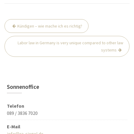
Beitrags-
Kündigen – wie mache ich es richtig?
Navigation
Labor law in Germany is very unique compared to other law
systems
Sonnenoffice
Telefon
089 / 3836 7020
E-Mail
info@ra-siegel.de