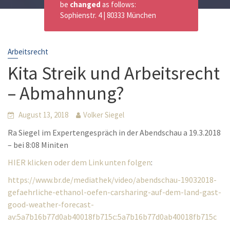
be
changed
as follows:
Sophienstr. 4 | 80333 München
Arbeitsrecht
Kita Streik und Arbeitsrecht
– Abmahnung?
August 13, 2018
Volker Siegel
Ra Siegel im Expertengespräch in der Abendschau a 19.3.2018
– bei 8:08 Miniten
HIER klicken oder dem Link unten folgen
:
https://www.br.de/mediathek/video/abendschau-19032018-
gefaehrliche-ethanol-oefen-carsharing-auf-dem-land-gast-
good-weather-forecast-
av:5a7b16b77d0ab40018fb715c:5a7b16b77d0ab40018fb715c