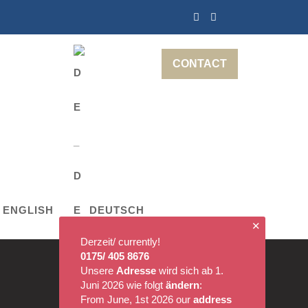
CONTACT
ENGLISH
DEUTSCH
✕
Derzeit/ currently!
0175/ 405 8676
Unsere
Adresse
wird sich ab 1.
Juni 2026 wie folgt
ändern
:
From June, 1st 2026 our
address