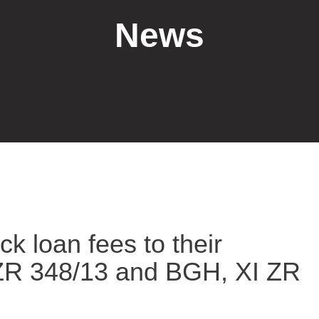
News
k loan fees to their
ZR 348/13 and BGH, XI ZR