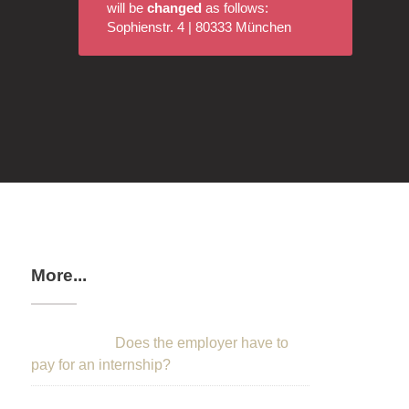
will be
changed
as follows:
Sophienstr. 4 | 80333 München
More...
Does the employer have to
pay for an internship?