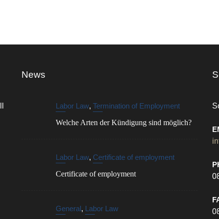
News
S
ll
Labor Law
,
Termination of Employment
S
Welche Arten der Kündigung sind möglich?
E
i
Labor Law
,
Certificate of employment
P
Certificate of employment
0
F
General
,
Labor Law
0