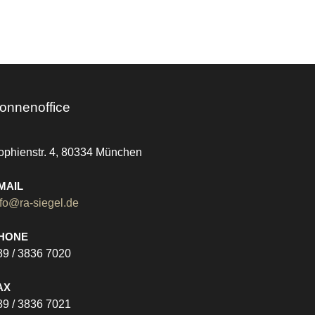
onnenoffice
ophienstr. 4, 80334 München
MAIL
nfo@ra-siegel.de
HONE
89 / 3836 7020
AX
89 / 3836 7021