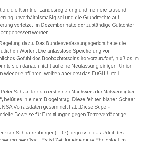
ation, die Kärntner Landesregierung und mehrere tausend
herung unverhältnismäßig sei und die Grundrechte auf
erung verletze. Im Dezember hatte der zuständige Gutachter
 nachgebessert werden.
e Regelung dazu. Das Bundesverfassungsgericht hatte die
utlichen Worten: Die anlasslose Speicherung von
ohliches Gefühl des Beobachtetseins hervorzurufen“, hieß es im
onnte sich danach nicht auf eine Neufassung einigen. Union
 wieder einführen, wollten aber erst das EuGH-Urteil
 Peter Schaar fordern erst einen Nachweis der Notwendigkeit.
“, heißt es in einem Blogeintrag. Diese fehlten bisher. Schaar
st NSA Vorratsdaten gesammelt hat: „Diese Super-
ntielle Beweise für Ermittlungen gegen Terrorverdächtige
heusser-Schnarrenberger (FDP) begrüsste das Urteil des
erung begrüsst. „Es ist Zeit für eine neue Ehrlichkeit im