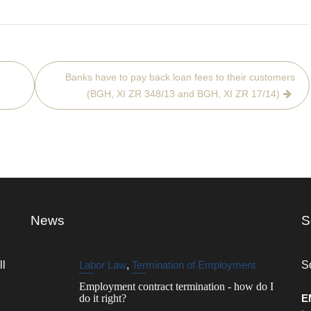
Banks have to pay back loan fees to their customers
(BGH, XI ZR 348/13 and BGH, XI ZR 17/14)
News
S
ll
Labor Law
,
Termination of Employment
S
Employment contract termination - how do I
do it right?
E