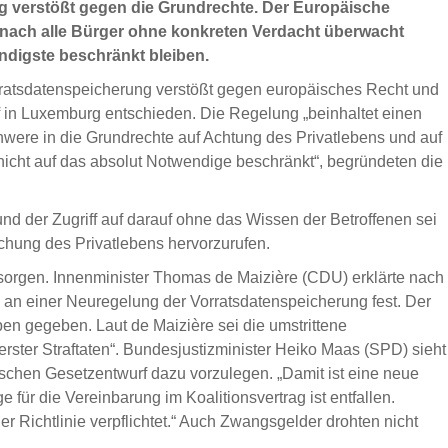
ng verstößt gegen die Grundrechte. Der Europäische
wonach alle Bürger ohne konkreten Verdacht überwacht
digste beschränkt bleiben.
ratsdatenspeicherung verstößt gegen europäisches Recht und
of in Luxemburg entschieden. Die Regelung „beinhaltet einen
ere in die Grundrechte auf Achtung des Privatlebens und auf
icht auf das absolut Notwendige beschränkt“, begründeten die
nd der Zugriff auf darauf ohne das Wissen der Betroffenen sei
chung des Privatlebens hervorzurufen.
on sorgen. Innenminister Thomas de Maizière (CDU) erklärte nach
 an einer Neuregelung der Vorratsdatenspeicherung fest. Der
en gegeben. Laut de Maizière sei die umstrittene
ter Straftaten“. Bundesjustizminister Heiko Maas (SPD) sieht
schen Gesetzentwurf dazu vorzulegen. „Damit ist eine neue
e für die Vereinbarung im Koalitionsvertrag ist entfallen.
r Richtlinie verpflichtet.“ Auch Zwangsgelder drohten nicht