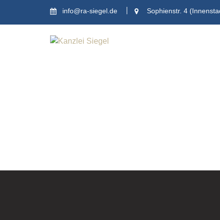
Skip
info@ra-siegel.de
Sophienstr. 4 (Innensta
to
content