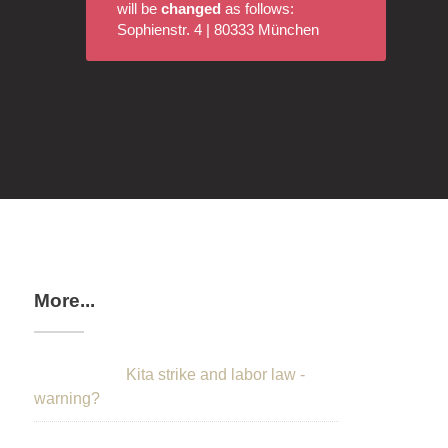
will be
changed
as follows:
Sophienstr. 4 | 80333 München
More...
Kita strike and labor law -
warning?