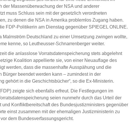
h der Massenüberwachung der NSA und anderer
tzt muss Schluss sein mit der gesetzlich verordneten
n, zu denen die NSA in Amerika problemlos Zugang haben.
 so die FDP-Politikerin am Dienstag gegenüber SPIEGEL ONLINE.
ia Malmström Deutschland zu einer Umsetzung zwingen wollte,
eme kenne, so Leutheusser-Schnarrenberger weiter.
zeit die anlasslose Vorratsdatenspeicherung stets abgelehnt
tzige Koalition appellierte sie, von einer Neuauflage des
igt werden, dass die massenhafte Ausspähung und die
n Bürger beendet werden kann – zumindest in der
 gehört in die Geschichtsbücher“, so die Ex-Ministerin.
DP) zeigte sich ebenfalls erfreut. Die Festlegungen im
orratsdatenspeicherung seien nunmehr durch das Urteil der
t und Konfliktbereitschaft des Bundesjustizministers gegenüber
örte einst zusammen mit der ehemaligen Justizministerin zu
 vor dem Bundesverfassungsgericht.