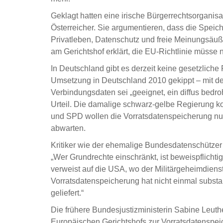
Geklagt hatten eine irische Bürgerrechtsorganis
Österreicher. Sie argumentieren, dass die Speic
Privatleben, Datenschutz und freie Meinungsäuß
am Gerichtshof erklärt, die EU-Richtlinie müsse
In Deutschland gibt es derzeit keine gesetzlich
Umsetzung in Deutschland 2010 gekippt – mit de
Verbindungsdaten sei „geeignet, ein diffus bedr
Urteil. Die damalige schwarz-gelbe Regierung k
und SPD wollen die Vorratsdatenspeicherung nun
abwarten.
Kritiker wie der ehemalige Bundesdatenschützer
„Wer Grundrechte einschränkt, ist beweispflichtig
verweist auf die USA, wo der Militärgeheimdien
Vorratsdatenspeicherung hat nicht einmal substa
geliefert.“
Die frühere Bundesjustizministerin Sabine Leut
Europäischen Gerichtshofs zur Vorratsdatenspeich