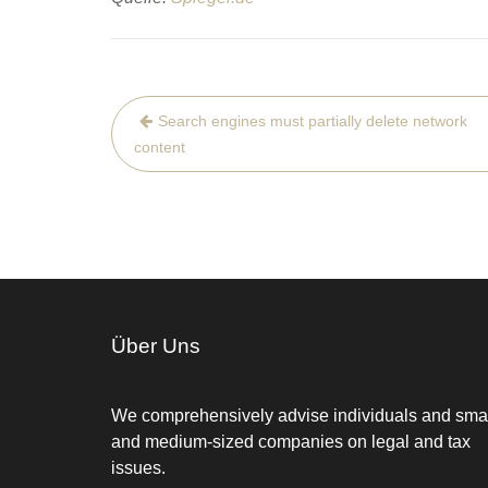
Post
Search engines must partially delete network
navigation
content
Über Uns
We comprehensively advise individuals and sma
and medium-sized companies on legal and tax
issues.