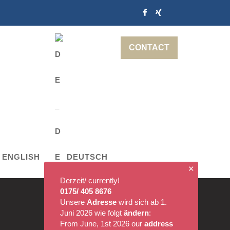
CONTACT
ENGLISH
DEUTSCH
✕
Derzeit/ currently!
0175/ 405 8676
Unsere
Adresse
wird sich ab 1.
Juni 2026 wie folgt
ändern
:
From June, 1st 2026 our
address