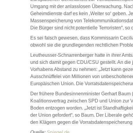
Umgang mit der anlasslosen Überwachung. Nac
Geheimdienste darf es kein ‚Weiter so‘ geben. Je
Massenspeicherung von Telekommunikationsdate
Die Bürger sind nicht potentielle Terroristen“,
Es sei falsch gewesen, dass Kommissarin Cecil
obwohl sie die grundlegenden rechtlichen Probl
Leutheusser-Schnarrenberger hatte in ihrer Amts
und sich damit gegen CDU/CSU gestellt. An die je
Vorhabens Abstand zu nehmen: „Jetzt kann geze
Ausschnüffelei von Millionen von unbescholtene
Europäischen Union. Die Vorratsdatenspeicherung
Der frühere Bundesinnenminister Gerhart Baum (F
Koalitionsvertrag zwischen SPD und Union zur V
Boden entzogen worden. „Jetzt ist Standhaftigkei
der Union gefordert“, so Baum. Der Liberale geh
den Klägern gegen die Vorratsdatenspeicherung
Quelle:
Spiegel.de