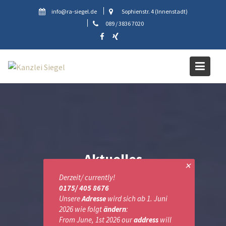
Skip
info@ra-siegel.de
Sophienstr. 4 (Innenstadt)
to
089 / 3836 7020
content
Aktuelles
✕
Derzeit/ currently!
0175/ 405 8676
Unsere
Adresse
wird sich ab 1. Juni
2026 wie folgt
ändern
:
From June, 1st 2026 our
address
will