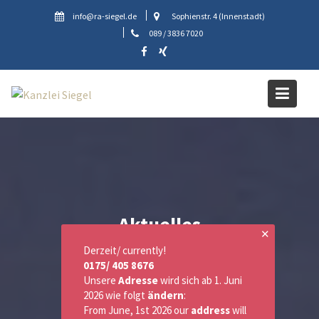
Skip
info@ra-siegel.de
Sophienstr. 4 (Innenstadt)
to
089 / 3836 7020
content
Aktuelles
✕
Derzeit/ currently!
0175/ 405 8676
Unsere
Adresse
wird sich ab 1. Juni
2026 wie folgt
ändern
:
From June, 1st 2026 our
address
will