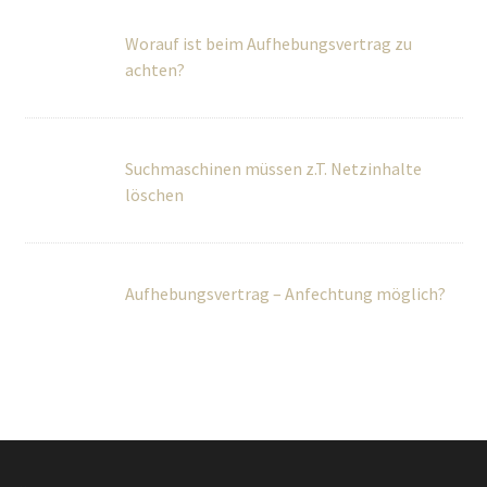
Worauf ist beim Aufhebungsvertrag zu
achten?
Suchmaschinen müssen z.T. Netzinhalte
löschen
Aufhebungsvertrag – Anfechtung möglich?
Über Uns
Wir betreuen Privatpersonen sowie kleine und mittlere
Unternehmen umfassend in rechtlichen und steuerlichen