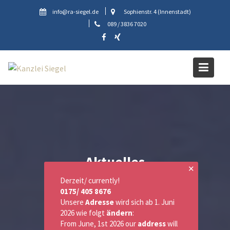
Skip
info@ra-siegel.de
Sophienstr. 4 (Innenstadt)
to
089 / 3836 7020
content
Aktuelles
✕
Derzeit/ currently!
0175/ 405 8676
Unsere
Adresse
wird sich ab 1. Juni
2026 wie folgt
ändern
:
From June, 1st 2026 our
address
will