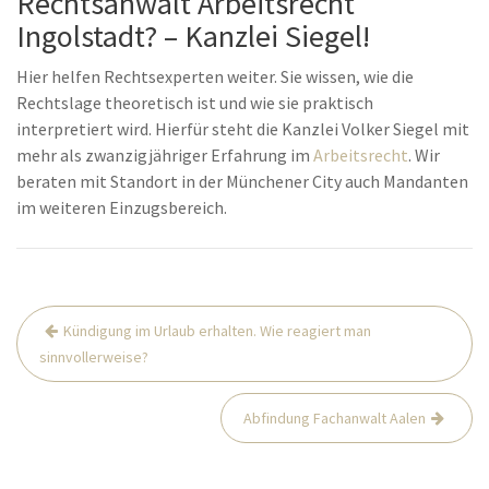
Rechtsanwalt Arbeitsrecht
Ingolstadt? – Kanzlei Siegel!
Hier helfen Rechtsexperten weiter. Sie wissen, wie die
Rechtslage theoretisch ist und wie sie praktisch
interpretiert wird. Hierfür steht die Kanzlei Volker Siegel mit
mehr als zwanzigjähriger Erfahrung im
Arbeitsrecht
. Wir
beraten mit Standort in der Münchener City auch Mandanten
im weiteren Einzugsbereich.
Beitrags-
Kündigung im Urlaub erhalten. Wie reagiert man
Navigation
sinnvollerweise?
Abfindung Fachanwalt Aalen