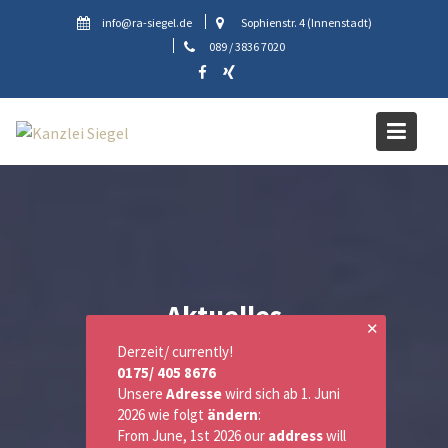
Skip
info@ra-siegel.de
Sophienstr. 4 (Innenstadt)
to
089 / 3836 7020
content
Aktuelles
✕
Derzeit/ currently!
0175/ 405 8676
Unsere
Adresse
wird sich ab 1. Juni
2026 wie folgt
ändern
:
From June, 1st 2026 our
address
will