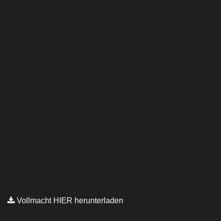
Vollmacht HIER herunterladen
Copyright © Kanzlei Siegel. Alle Rechte Vorbehalten.
Lawyer Zone by
Acme Themes
Impressum
Datenschutzerklärung