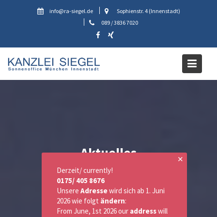
Skip
info@ra-siegel.de
Sophienstr. 4 (Innenstadt)
to
089 / 3836 7020
content
Aktuelles
✕
Derzeit/ currently!
0175/ 405 8676
Unsere
Adresse
wird sich ab 1. Juni
2026 wie folgt
ändern
:
From June, 1st 2026 our
address
will