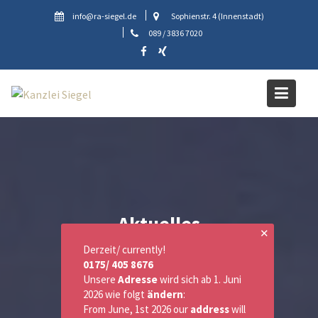
Skip
info@ra-siegel.de
Sophienstr. 4 (Innenstadt)
to
089 / 3836 7020
content
Aktuelles
✕
Derzeit/ currently!
0175/ 405 8676
Unsere
Adresse
wird sich ab 1. Juni
2026 wie folgt
ändern
:
From June, 1st 2026 our
address
will