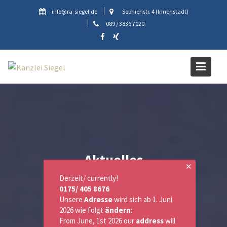
Skip
info@ra-siegel.de
Sophienstr. 4 (Innenstadt)
to
089 / 3836 7020
content
Aktuelles
✕
Derzeit/ currently!
0175/ 405 8676
Unsere
Adresse
wird sich ab 1. Juni
2026 wie folgt
ändern
:
From June, 1st 2026 our
address
will