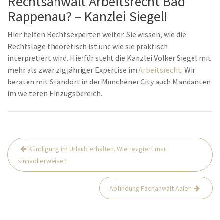
Rechtsanwalt Arbeitsrecht Bad
Rappenau? – Kanzlei Siegel!
Hier helfen Rechtsexperten weiter. Sie wissen, wie die
Rechtslage theoretisch ist und wie sie praktisch
interpretiert wird. Hierfür steht die Kanzlei Volker Siegel mit
mehr als zwanzigjähriger Expertise im
Arbeitsrecht
. Wir
beraten mit Standort in der Münchener City auch Mandanten
im weiteren Einzugsbereich.
Beitrags-
Kündigung im Urlaub erhalten. Wie reagiert man
Navigation
sinnvollerweise?
Abfindung Fachanwalt Aalen