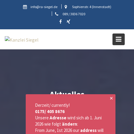
Skip
info@ra-siegel.de
Sophienstr. 4 (Innenstadt)
to
089 / 3836 7020
content
Aktuelles
✕
Derzeit/ currently!
0175/ 405 8676
Unsere
Adresse
wird sich ab 1. Juni
2026 wie folgt
ändern
:
From June, 1st 2026 our
address
will