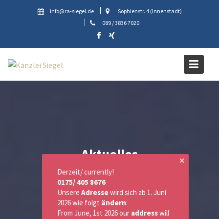
Skip
info@ra-siegel.de
Sophienstr. 4 (Innenstadt)
to
089 / 3836 7020
content
Aktuelles
✕
Derzeit/ currently!
0175/ 405 8676
Unsere
Adresse
wird sich ab 1. Juni
2026 wie folgt
ändern
:
From June, 1st 2026 our
address
will