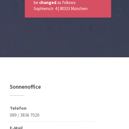
be
changed
as follows:
Sophienstr. 4 | 80333 München
Sonnenoffice
Telefon
089 / 3836 7020
E-Mail