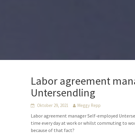
Labor agreement mana
Untersendling
Oktober 29, 2021
Meggy Repp
Labor agreement manager Self-employed Untersend
time every day at work or whilst commuting to wor
because of that fact?