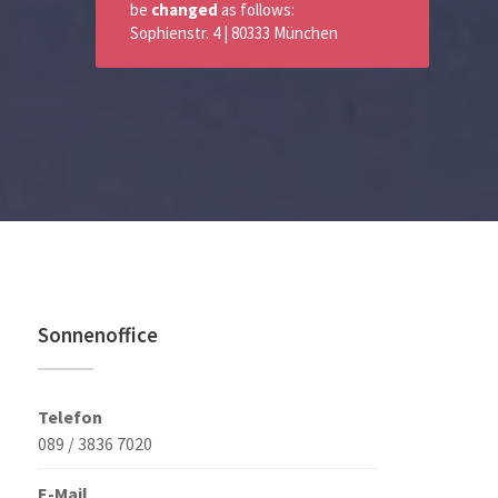
be
changed
as follows:
Sophienstr. 4 | 80333 München
Sonnenoffice
Telefon
089 / 3836 7020
E-Mail