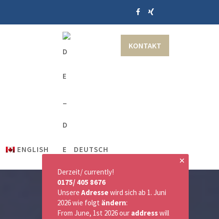
KONTAKT
ENGLISH
DEUTSCH
✕
Derzeit/ currently!
0175/ 405 8676
Unsere
Adresse
wird sich ab 1. Juni
2026 wie folgt
ändern
:
From June, 1st 2026 our
address
will