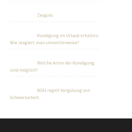
Zeugnis
Kündigung im Urlaub erhalten.
Wie reagiert man sinnvollerweise?
Welche Arten der Kündigung
sind möglich?
BGH regelt Vergütung von
Schwarzarbeit