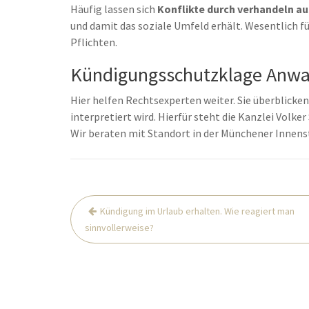
Häufig lassen sich
Konflikte durch verhandeln a
und damit das soziale Umfeld erhält. Wesentlich fü
Pflichten.
Kündigungsschutzklage Anwal
Hier helfen Rechtsexperten weiter. Sie überblicken,
interpretiert wird. Hierfür steht die Kanzlei Volk
Wir beraten mit Standort in der Münchener Innen
Beitrags-
Kündigung im Urlaub erhalten. Wie reagiert man
Navigation
sinnvollerweise?