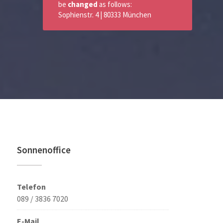
be
changed
as follows:
Sophienstr. 4 | 80333 München
Sonnenoffice
Telefon
089 / 3836 7020
E-Mail