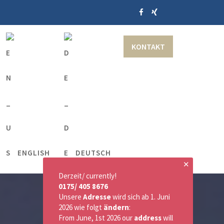
KONTAKT
ENGLISH
DEUTSCH
✕
Derzeit/ currently!
0175/ 405 8676
Unsere
Adresse
wird sich ab 1. Juni
2026 wie folgt
ändern
:
From June, 1st 2026 our
address
will