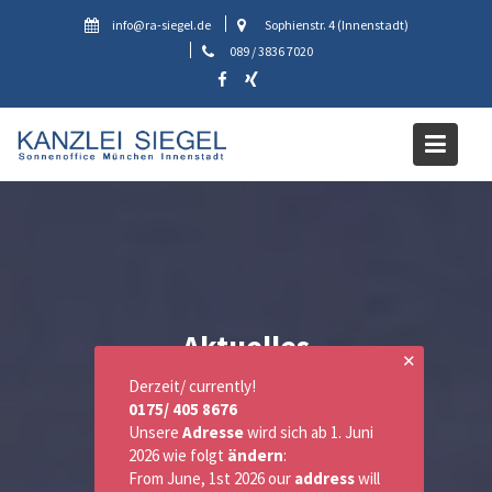
Skip
info@ra-siegel.de
Sophienstr. 4 (Innenstadt)
to
089 / 3836 7020
content
Aktuelles
✕
Derzeit/ currently!
0175/ 405 8676
Unsere
Adresse
wird sich ab 1. Juni
2026 wie folgt
ändern
:
From June, 1st 2026 our
address
will