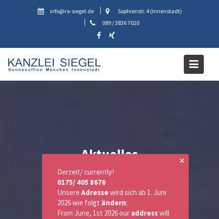
Skip
info@ra-siegel.de
Sophienstr. 4 (Innenstadt)
to
089 / 3836 7020
content
Aktuelles
✕
Derzeit/ currently!
0175/ 405 8676
Unsere
Adresse
wird sich ab 1. Juni
2026 wie folgt
ändern
:
From June, 1st 2026 our
address
will