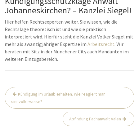
Kündigungsschutzklage Anwalt
Johanneskirchen? – Kanzlei Siegel!
Hier helfen Rechtsexperten weiter. Sie wissen, wie die
Rechtslage theoretisch ist und wie sie praktisch
interpretiert wird. Hierfür steht die Kanzlei Volker Siegel mit
mehr als zwanzigjähriger Expertise im
Arbeitsrecht
. Wir
beraten mit Sitz in der Münchener City auch Mandanten im
weiteren Einzugsbereich.
Beitrags-
Kündigung im Urlaub erhalten. Wie reagiert man
Navigation
sinnvollerweise?
Abfindung Fachanwalt Aalen