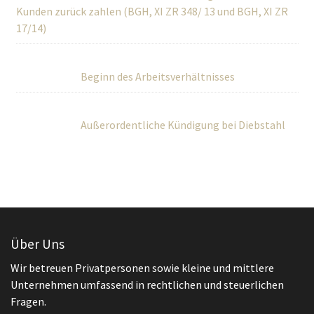
Kunden zurück zahlen (BGH, XI ZR 348/ 13 und BGH, XI ZR
17/14)
Beginn des Arbeitsverhältnisses
Außerordentliche Kündigung bei Diebstahl
Über Uns
Wir betreuen Privatpersonen sowie kleine und mittlere
Unternehmen umfassend in rechtlichen und steuerlichen
Fragen.
Teilen