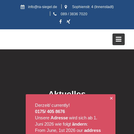
Skip
info@ra-siegel.de
Sophienstr. 4 (Innenstadt)
to
089 / 3836 7020
content
Aktuelles
✕
Derzeit/ currently!
0175/ 405 8676
Unsere
Adresse
wird sich ab 1.
Juni 2026 wie folgt
ändern
:
From June, 1st 2026 our
address