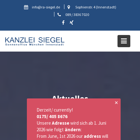
Skip
info@ra-siegel.de
Sophienstr. 4 (Innenstadt)
to
089 / 3836 7020
content
Aktuelles
✕
Derzeit/ currently!
0175/ 405 8676
Unsere
Adresse
wird sich ab 1. Juni
2026 wie folgt
ändern
:
From June, 1st 2026 our
address
will