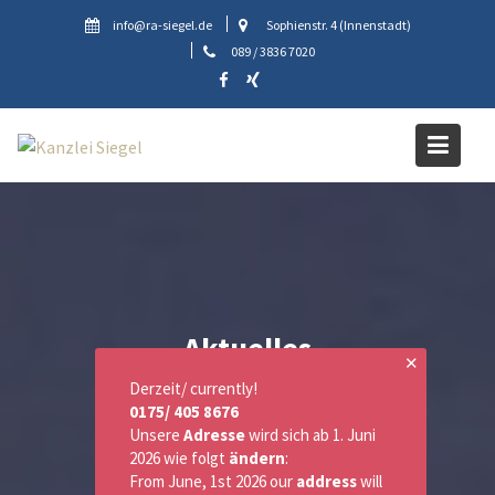
Skip
info@ra-siegel.de
Sophienstr. 4 (Innenstadt)
to
089 / 3836 7020
content
Aktuelles
✕
Derzeit/ currently!
0175/ 405 8676
Unsere
Adresse
wird sich ab 1. Juni
2026 wie folgt
ändern
:
From June, 1st 2026 our
address
will