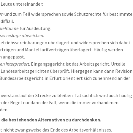
r Leute untereinander:
rn
und zum Teil widersprechen sowie Schutzrechte für bestimmte
ffizil.
pielräume
für Ausdeutung.
esetzeslage abweichen
.
Betriebsvereinbarungen überlagert und widersprechen sich dabei.
rträgen und Manteltarifverträgen überlagert. Häufig werden
n angepasst.
n interpretiert
. Eingangsgericht ist das Arbeitsgericht. Urteile
 Landesarbeitsgerichten überprüft. Hiergegen kann dann Revision
Bundesarbeitsgericht in Erfurt orientiert sich zunehmend an der
verstand auf der Strecke zu bleiben. Tatsächlich wird auch häufig
in der Regel nur dann der Fall, wenn die immer vorhandenen
den.
nd die bestehenden Alternativen zu durchdenken.
t nicht zwangsweise das Ende des Arbeitsverhältnisses.