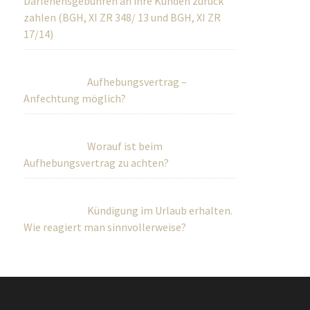
Darlehensgebühren an ihre Kunden zurück
zahlen (BGH, XI ZR 348/ 13 und BGH, XI ZR
17/14)
Aufhebungsvertrag –
Anfechtung möglich?
Worauf ist beim
Aufhebungsvertrag zu achten?
Kündigung im Urlaub erhalten.
Wie reagiert man sinnvollerweise?