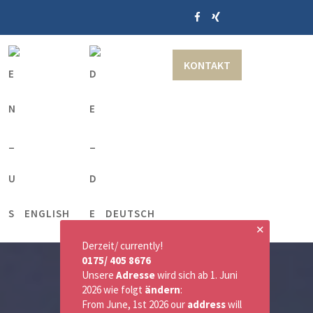
KONTAKT
ENGLISH
DEUTSCH
✕
Derzeit/ currently!
0175/ 405 8676
Unsere
Adresse
wird sich ab 1. Juni
2026 wie folgt
ändern
:
From June, 1st 2026 our
address
will