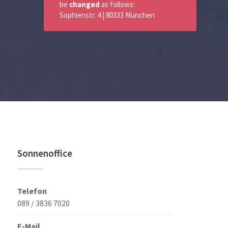
be
changed
as follows:
Sophienstr. 4 | 80333 München
Sonnenoffice
Telefon
089 / 3836 7020
E-Mail