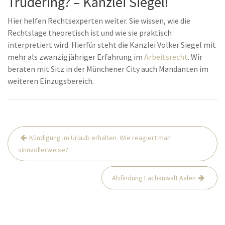
Trudering? – Kanzlei Siegel!
Hier helfen Rechtsexperten weiter. Sie wissen, wie die
Rechtslage theoretisch ist und wie sie praktisch
interpretiert wird. Hierfür steht die Kanzlei Volker Siegel mit
mehr als zwanzigjähriger Erfahrung im
Arbeitsrecht
. Wir
beraten mit Sitz in der Münchener City auch Mandanten im
weiteren Einzugsbereich.
Beitrags-
Kündigung im Urlaub erhalten. Wie reagiert man
Navigation
sinnvollerweise?
Abfindung Fachanwalt Aalen