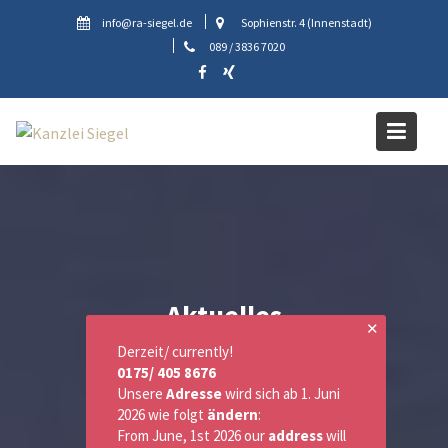
Skip
info@ra-siegel.de
Sophienstr. 4 (Innenstadt)
to
089 / 3836 7020
content
Aktuelles
✕
Derzeit/ currently!
0175/ 405 8676
Unsere
Adresse
wird sich ab 1. Juni
2026 wie folgt
ändern
:
From June, 1st 2026 our
address
will