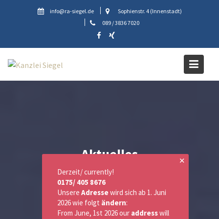
Skip
info@ra-siegel.de
Sophienstr. 4 (Innenstadt)
to
089 / 3836 7020
content
Aktuelles
✕
Derzeit/ currently!
0175/ 405 8676
Unsere
Adresse
wird sich ab 1. Juni
2026 wie folgt
ändern
:
From June, 1st 2026 our
address
will