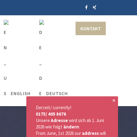
KONTAKT
ENGLISH
DEUTSCH
✕
Derzeit/ currently!
0175/ 405 8676
Unsere
Adresse
wird sich ab 1. Juni
2026 wie folgt
ändern
:
From June, 1st 2026 our
address
will