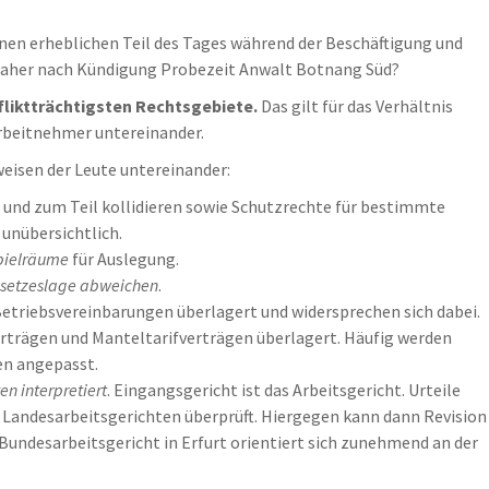
nen erheblichen Teil des Tages während der Beschäftigung und
 daher nach Kündigung Probezeit Anwalt Botnang Süd?
fliktträchtigsten Rechtsgebiete.
Das gilt für das Verhältnis
Arbeitnehmer untereinander.
weisen der Leute untereinander:
und zum Teil kollidieren sowie Schutzrechte für bestimmte
unübersichtlich.
pielräume
für Auslegung.
esetzeslage abweichen
.
Betriebsvereinbarungen überlagert und widersprechen sich dabei.
rträgen und Manteltarifverträgen überlagert. Häufig werden
en angepasst.
n interpretiert
. Eingangsgericht ist das Arbeitsgericht. Urteile
 Landesarbeitsgerichten überprüft. Hiergegen kann dann Revision
Bundesarbeitsgericht in Erfurt orientiert sich zunehmend an der