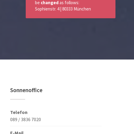
be
changed
as follows:
Sophienstr. 4 | 80333 München
Sonnenoffice
Telefon
089 / 3836 7020
E-Mail