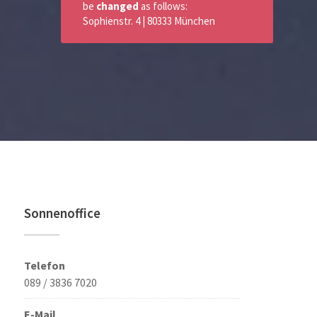
be
changed
as follows:
Sophienstr. 4 | 80333 München
Sonnenoffice
Telefon
089 / 3836 7020
E-Mail