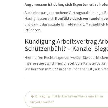
Angemessen ist daher, sich Expertenrat zu hole
Auch eine ausgesprochene Vertragsaufhebung z.B. 
Häufig lassen sich
Konflikte durch verhandeln be
und damit das soziale Umfeld erhält. Maßgeblich f
Pflichten.
Kündigung Arbeitsvertrag Ar
Schützenbühl? – Kanzlei Siege
Hier helfen Rechtsexperten weiter. Sie überblicken,
interpretiert wird. Hierfür steht die Kanzlei Volke
Wir beraten mit Sitz in der Münchener City auch 
Beitrags-
Kündigung im Urlaub erhalten. Wie reagiert man
Navigation
sinnvollerweise?