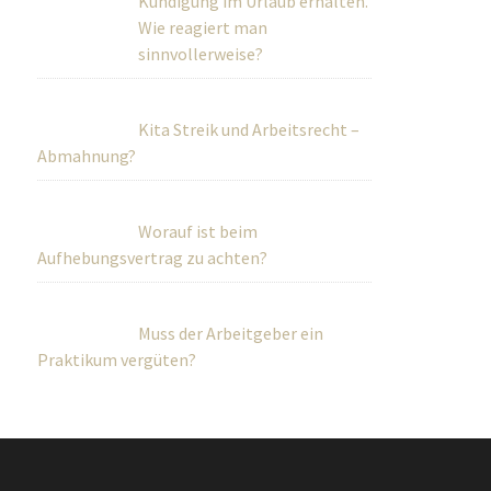
Kündigung im Urlaub erhalten.
Wie reagiert man sinnvollerweise?
Kita Streik und Arbeitsrecht –
Abmahnung?
Worauf ist beim
Aufhebungsvertrag zu achten?
Muss der Arbeitgeber ein
Praktikum vergüten?
onnenoffice