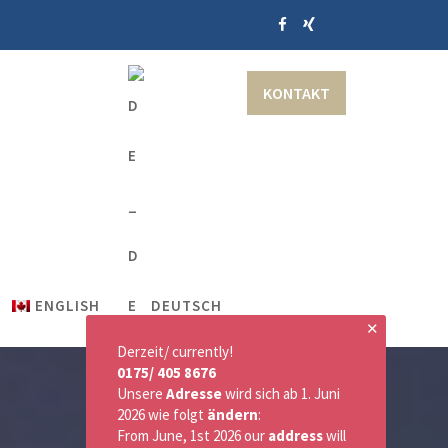
KONTAKT
ENGLISH
DEUTSCH
✕
Derzeit/ currently!
0175/ 405 8676
Unsere
Adresse
wird sich ab 1. Juni
2026 wie folgt
ändern
:
From June, 1st 2026 our
address
will