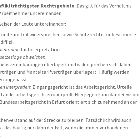
nfliktträchtigsten Rechtsgebiete.
Das gilt für das Verhältnis
 Arbeitnehmer untereinander.
weisen der Leute untereinander:
n
und zum Teil widersprechen sowie Schutzrechte für bestimmte
ffizil.
pielräume
für Interpretation.
esetzeslage abweichen
.
iebsvereinbarungen überlagert und widersprechen sich dabei.
rträgen und Manteltarifverträgen überlagert. Häufig werden
en angepasst.
n interpretiert
. Eingangsgericht ist das Arbeitsgericht. Urteile
 Landesarbeitsgerichten überprüft. Hiergegen kann dann Revision
Bundesarbeitsgericht in Erfurt orientiert sich zunehmend an der
henverstand auf der Strecke zu bleiben. Tatsächlich wird auch
ist das häufig nur dann der Fall, wenn die immer vorhandenen
.