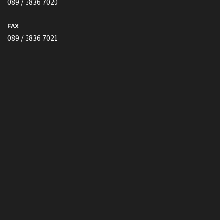
Vollmacht HIER herunterladen
Copyright © Kanzlei Siegel. Alle Rechte Vorbehalten.
Lawyer Zone by
Acme Themes
Impressum
Datenschutzerklärung