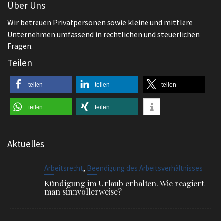
Fragen.
Teilen
teilen
teilen
teilen
teilen
teilen
Aktuelles
,
Arbeitsrecht
Beendigung des Arbeitsverhältnisses
Kündigung im Urlaub erhalten. Wie reagiert
man sinnvollerweise?
,
Allgemeines
Arbeitsrecht
Muss der Arbeitgeber ein Praktikum
vergüten?