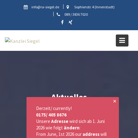
Skip
info@ra-siegel.de
Sophienstr. 4 (Innenstadt)
to
089 / 3836 7020
content
Aktuelles
✕
Derzeit/ currently!
0175/ 405 8676
Unsere
Adresse
wird sich ab 1. Juni
2026 wie folgt
ändern
:
From June, 1st 2026 our
address
will