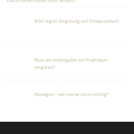
sind in vielen Fällen nicht verjährt
BGH regelt Vergütung von Schwarzarbeit
Muss der Arbeitgeber ein Praktikum
vergüten?
Kündigen – wie mache ich es richtig?
Über Uns
Wir betreuen Privatpersonen sowie kleine und mittlere
Unternehmen umfassend in rechtlichen und steuerlichen