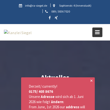
Skip
info@ra-siegel.de
Sophienstr. 4 (Innenstadt)
to
089 / 3836 7020
content
Aktuelles
✕
Derzeit/ currently!
0175/ 405 8676
Unsere
Adresse
wird sich ab 1. Juni
2026 wie folgt
ändern
:
From June, 1st 2026 our
address
will