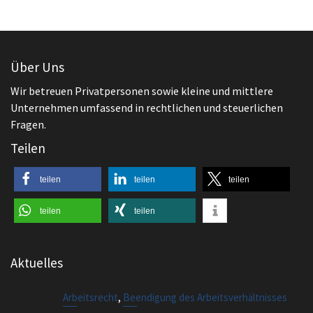
Wir betreuen Privatpersonen sowie kleine und mittlere
Unternehmen umfassend in rechtlichen und steuerlichen
Fragen.
Teilen
teilen
teilen
teilen
teilen
teilen
Aktuelles
,
Arbeitsrecht
Beendigung des Arbeitsverhältnisses
Außerordentliche Kündigung bei Diebstahl
Arbeitsrecht
Kita Streik und Arbeitsrecht – Abmahnung?