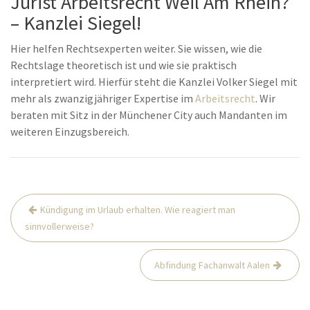
Jurist Arbeitsrecht Weil Am Rhein?
– Kanzlei Siegel!
Hier helfen Rechtsexperten weiter. Sie wissen, wie die
Rechtslage theoretisch ist und wie sie praktisch
interpretiert wird. Hierfür steht die Kanzlei Volker Siegel mit
mehr als zwanzigjähriger Expertise im
Arbeitsrecht
. Wir
beraten mit Sitz in der Münchener City auch Mandanten im
weiteren Einzugsbereich.
Beitrags-
Kündigung im Urlaub erhalten. Wie reagiert man
Navigation
sinnvollerweise?
Abfindung Fachanwalt Aalen