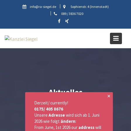
Skip
info@ra-siegel.de
Sophienstr. 4 (Innenstadt)
to
089 / 3836 7020
content
Aktuelles
✕
Derzeit/ currently!
0175/ 405 8676
Unsere
Adresse
wird sich ab 1. Juni
2026 wie folgt
ändern
:
From June, 1st 2026 our
address
will