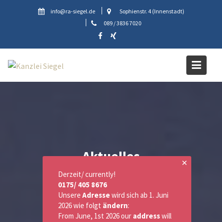
Skip
info@ra-siegel.de
Sophienstr. 4 (Innenstadt)
to
089 / 3836 7020
content
Aktuelles
✕
Derzeit/ currently!
0175/ 405 8676
Unsere
Adresse
wird sich ab 1. Juni
2026 wie folgt
ändern
:
From June, 1st 2026 our
address
will