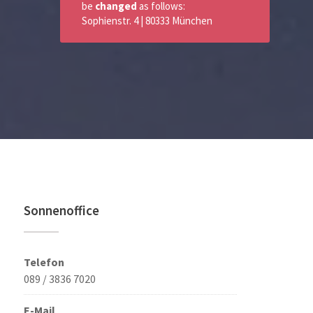
be
changed
as follows:
Sophienstr. 4 | 80333 München
Sonnenoffice
Telefon
089 / 3836 7020
E-Mail