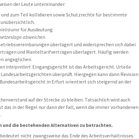
weisen der Leute untereinander:
n
und zum Teil kollidieren sowie Schutzrechte für bestimmte
unübersichtlich.
pielräume
für Ausdeutung.
esetzeslage abweichen
.
Betriebsvereinbarungen überlagert und widersprechen sich dabei.
rträgen und Manteltarifverträgen überlagert. Häufig werden
en angeglichen.
n interpretiert
. Eingangsgericht ist das Arbeitsgericht. Urteile
 Landesarbeitsgerichten überprüft. Hiergegen kann dann Revision
undesarbeitsgericht in Erfurt orientiert sich steigernd an der
henverstand auf der Strecke zu bleiben. Tatsächlich wird auch
st das in der Regel nur dann der Fall, wenn die immer vorhandenen
.
n und die bestehenden Alternativen zu betrachten.
bedeutet nicht zwangsweise das Ende des Arbeitsverhältnisses.