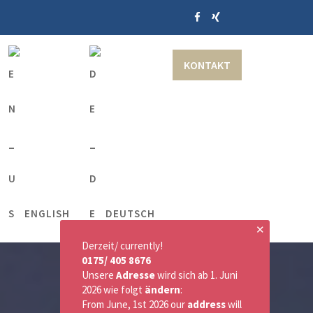
KONTAKT
ENGLISH
DEUTSCH
✕
Derzeit/ currently!
0175/ 405 8676
Unsere
Adresse
wird sich ab 1. Juni
2026 wie folgt
ändern
:
From June, 1st 2026 our
address
will