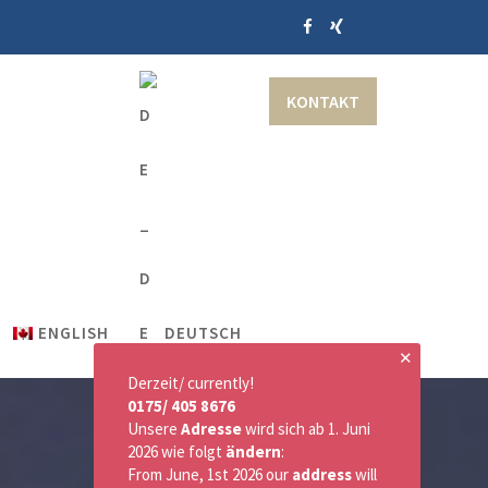
KONTAKT
ENGLISH
DEUTSCH
✕
Derzeit/ currently!
0175/ 405 8676
Unsere
Adresse
wird sich ab 1. Juni
2026 wie folgt
ändern
:
From June, 1st 2026 our
address
will