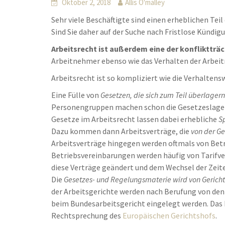
Oktober 2, 2018
Allis O'malley
Sehr viele Beschäftigte sind einen erheblichen Tei
Sind Sie daher auf der Suche nach Fristlose Kündi
Arbeitsrecht ist außerdem eine der konfliktträ
Arbeitnehmer ebenso wie das Verhalten der Arbei
Arbeitsrecht ist so kompliziert wie die Verhaltens
Eine Fülle von
Gesetzen, die sich zum Teil überlagern
Personengruppen machen schon die Gesetzeslage 
Gesetze im Arbeitsrecht lassen dabei erhebliche
S
Dazu kommen dann Arbeitsverträge, die
von der G
Arbeitsverträge hingegen werden oftmals von Betr
Betriebsvereinbarungen werden häufig von Tarifve
diese Verträge geändert und dem Wechsel der Zeit
Die
Gesetzes- und Regelungsmaterie wird von Gerichte
der Arbeitsgerichte werden nach Berufung von den
beim Bundesarbeitsgericht eingelegt werden. Das 
Rechtsprechung des
Europäischen Gerichtshofs
.