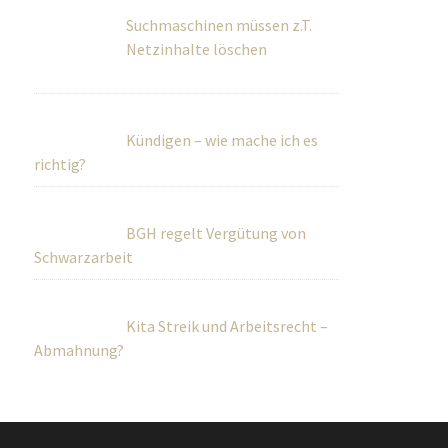
Suchmaschinen müssen z.T.
Netzinhalte löschen
Kündigen – wie mache ich es
richtig?
BGH regelt Vergütung von
Schwarzarbeit
Kita Streik und Arbeitsrecht –
Abmahnung?