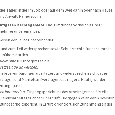
l des Tages in der im Job oder auf dem Weg dahin oder nach Hause.
gung Anwalt Ramersdorf?
chtigsten Rechtsgebiete.
Das gilt für das Verhältnis Chef/
tnehmer untereinander.
weisen der Leute untereinander:
und zum Teil widersprechen sowie Schutzrechte für bestimmte
unübersichtlich.
pielräume
für Interpretation.
esetzeslage abweichen
.
iebsvereinbarungen überlagert und widersprechen sich dabei.
rträgen und Manteltarifverträgen überlagert. Häufig werden
en angepasst.
n interpretiert
. Eingangsgericht ist das Arbeitsgericht. Urteile
 Landesarbeitsgerichten überprüft. Hiergegen kann dann Revision
Bundesarbeitsgericht in Erfurt orientiert sich zunehmend an der