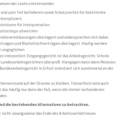
weisen der Leute untereinander:
und zum Teil kollidieren sowie Schutzrechte für bestimmte
kompliziert.
pielräume
für Interpretation.
esetzeslage abweichen
.
iebsvereinbarungen überlagert und widersprechen sich dabei.
rträgen und Manteltarifverträgen überlagert. Häufig werden
n angeglichen.
n interpretiert
. Eingangsgericht ist das Arbeitsgericht. Urteile
 Landesarbeitsgerichten überprüft. Hiergegen kann dann Revision
Bundesarbeitsgericht in Erfurt orientiert sich zunehmend an der
henverstand auf der Strecke zu bleiben. Tatsächlich wird auch
st das häufig nur dann der Fall, wenn die immer vorhandenen
den.
 und die bestehenden Alternativen zu betrachten.
 nicht zwangsweise das Ende des Arbeitsverhältnisses.