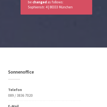
be
changed
as follows:
Sophienstr. 4 | 80333 München
Sonnenoffice
Telefon
089 / 3836 7020
E-Mail