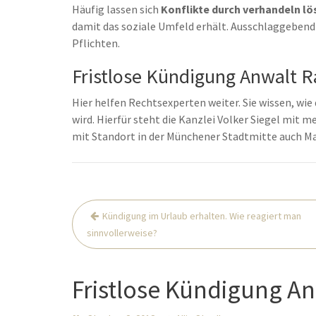
Häufig lassen sich
Konflikte durch verhandeln lö
damit das soziale Umfeld erhält. Ausschlaggebend 
Pflichten.
Fristlose Kündigung Anwalt R
Hier helfen Rechtsexperten weiter. Sie wissen, wie 
wird. Hierfür steht die Kanzlei Volker Siegel mit 
mit Standort in der Münchener Stadtmitte auch M
Beitrags-
Kündigung im Urlaub erhalten. Wie reagiert man
Navigation
sinnvollerweise?
Fristlose Kündigung A