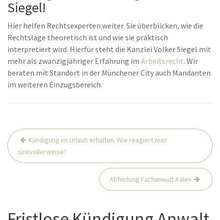
Siegel!
Hier helfen Rechtsexperten weiter. Sie überblicken, wie die
Rechtslage theoretisch ist und wie sie praktisch
interpretiert wird. Hierfür steht die Kanzlei Volker Siegel mit
mehr als zwanzigjähriger Erfahrung im
Arbeitsrecht
. Wir
beraten mit Standort in der Münchener City auch Mandanten
im weiteren Einzugsbereich.
Beitrags-
Kündigung im Urlaub erhalten. Wie reagiert man
Navigation
sinnvollerweise?
Abfindung Fachanwalt Aalen
Fristlose Kündigung Anwalt