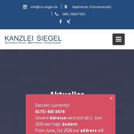
Skip
info@ra-siegel.de
Sophienstr. 4 (Innenstadt)
to
089 / 3836 7020
content
Aktuelles
✕
Derzeit/ currently!
0175/ 405 8676
Unsere
Adresse
wird sich ab 1. Juni
2026 wie folgt
ändern
:
From June, 1st 2026 our
address
will