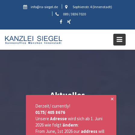
Skip
info@ra-siegel.de
Sophienstr. 4 (Innenstadt)
to
089 / 3836 7020
content
Aktuelles
✕
Derzeit/ currently!
0175/ 405 8676
Unsere
Adresse
wird sich ab 1. Juni
2026 wie folgt
ändern
:
From June, 1st 2026 our
address
will