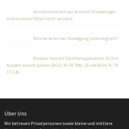
Sensationsurteil aus Brüssel! Urlaubstage
sind in vielen Fällen nicht verjährt
Welche Arten der Kündigung sind möglich?
Banken müssen Darlehensgebühren an ihre
Kunden zurück zahlen (BGH, XI ZR 348/ 13 und BGH, XI ZR
17/14)
Über Uns
Wir betreuen Privatpersonen sowie kleine und mittlere