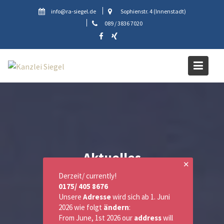
Skip
info@ra-siegel.de
Sophienstr. 4 (Innenstadt)
to
089 / 3836 7020
content
Aktuelles
✕
Derzeit/ currently!
0175/ 405 8676
Unsere
Adresse
wird sich ab 1. Juni
2026 wie folgt
ändern
:
From June, 1st 2026 our
address
will