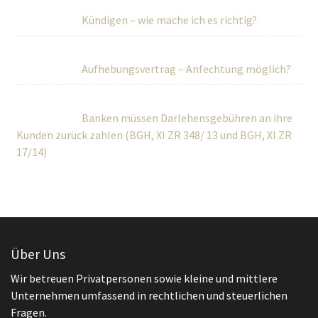
Kündigen – wie mache ich es richtig?
Aufhebungsvertrag – Anfechtung möglich?
Banken müssen Darlehensgebühren an ihre
Kunden zurück zahlen (BGH, XI ZR 348/ 13 und BGH, XI ZR
17/14)
Über Uns
Wir betreuen Privatpersonen sowie kleine und mittlere
Unternehmen umfassend in rechtlichen und steuerlichen
Fragen.