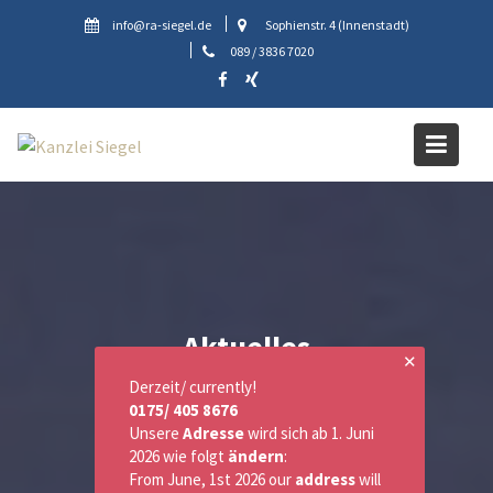
Skip
info@ra-siegel.de
Sophienstr. 4 (Innenstadt)
to
089 / 3836 7020
content
Aktuelles
✕
Derzeit/ currently!
0175/ 405 8676
Unsere
Adresse
wird sich ab 1. Juni
2026 wie folgt
ändern
:
From June, 1st 2026 our
address
will