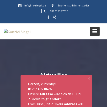
Skip
info@ra-siegel.de
Sophienstr. 4 (Innenstadt)
to
089 / 3836 7020
content
Aktuelles
✕
Derzeit/ currently!
0175/ 405 8676
Unsere
Adresse
wird sich ab 1. Juni
2026 wie folgt
ändern
:
From June, 1st 2026 our
address
will