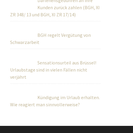
Darlehensgebühren an ihre Kunden zurück
zahlen (BGH, XI ZR 348/ 13 und BGH, XI ZR
17/14)
BGH regelt Vergütung von
Schwarzarbeit
Sensationsurteil aus Brüssel!
Urlaubstage sind in vielen Fällen nicht
verjährt
Kündigung im Urlaub erhalten.
Wie reagiert man sinnvollerweise?