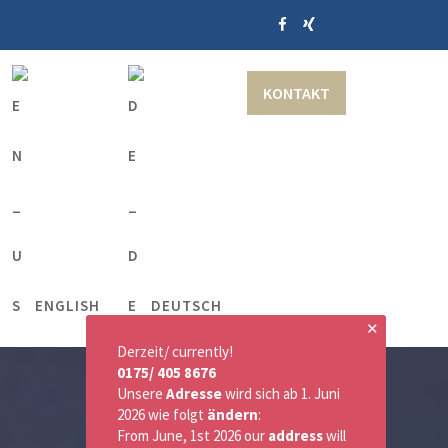
KONTAKT
ENGLISH
DEUTSCH
✕
Derzeit/ currently!
0175/ 405 8676
Unsere
Adresse
wird sich ab 1. Juni
2026 wie folgt
ändern
:
From June, 1st 2026 our
address
will