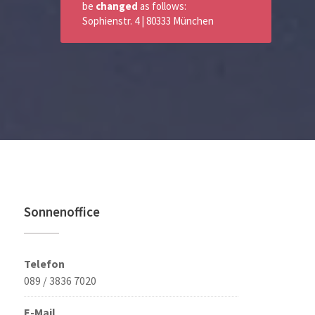
be
changed
as follows:
Sophienstr. 4 | 80333 München
Sonnenoffice
Telefon
089 / 3836 7020
E-Mail