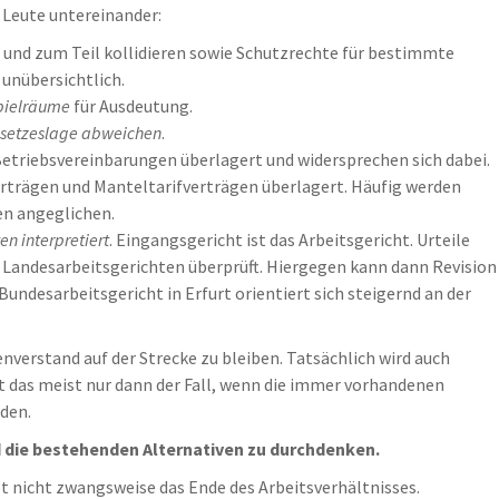
r Leute untereinander:
und zum Teil kollidieren sowie Schutzrechte für bestimmte
unübersichtlich.
pielräume
für Ausdeutung.
esetzeslage abweichen
.
Betriebsvereinbarungen überlagert und widersprechen sich dabei.
rträgen und Manteltarifverträgen überlagert. Häufig werden
en angeglichen.
n interpretiert
. Eingangsgericht ist das Arbeitsgericht. Urteile
 Landesarbeitsgerichten überprüft. Hiergegen kann dann Revision
undesarbeitsgericht in Erfurt orientiert sich steigernd an der
nverstand auf der Strecke zu bleiben. Tatsächlich wird auch
st das meist nur dann der Fall, wenn die immer vorhandenen
den.
nd die bestehenden Alternativen zu durchdenken.
t nicht zwangsweise das Ende des Arbeitsverhältnisses.