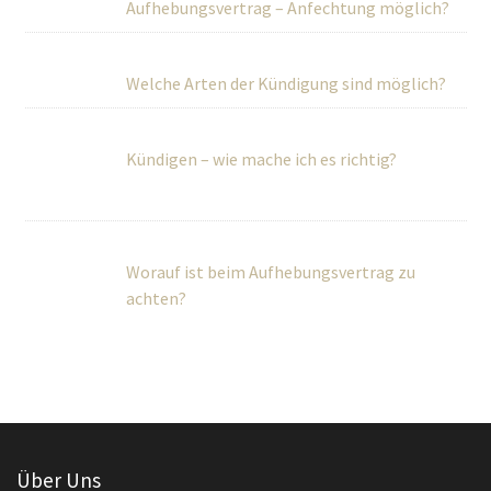
Aufhebungsvertrag – Anfechtung möglich?
Welche Arten der Kündigung sind möglich?
Kündigen – wie mache ich es richtig?
Worauf ist beim Aufhebungsvertrag zu
achten?
Über Uns
Wir betreuen Privatpersonen sowie kleine und mittlere
Unternehmen umfassend in rechtlichen und steuerlichen