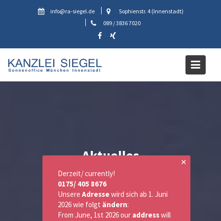
Skip
info@ra-siegel.de
Sophienstr. 4 (Innenstadt)
to
089 / 3836 7020
content
Aktuelles
✕
Derzeit/ currently!
0175/ 405 8676
Unsere
Adresse
wird sich ab 1. Juni
2026 wie folgt
ändern
:
From June, 1st 2026 our
address
will