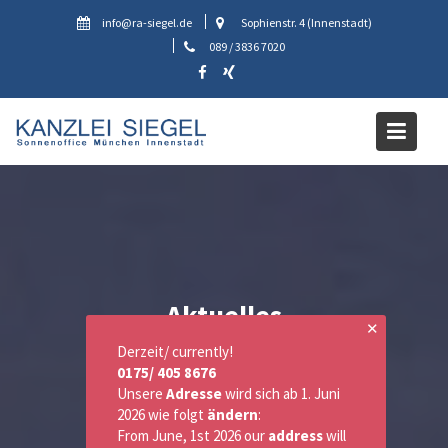
Skip
info@ra-siegel.de
Sophienstr. 4 (Innenstadt)
to
089 / 3836 7020
content
Aktuelles
✕
Derzeit/ currently!
0175/ 405 8676
Unsere
Adresse
wird sich ab 1. Juni
2026 wie folgt
ändern
:
From June, 1st 2026 our
address
will