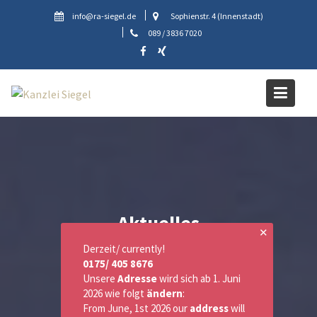
Skip
info@ra-siegel.de
Sophienstr. 4 (Innenstadt)
to
089 / 3836 7020
content
Aktuelles
✕
Derzeit/ currently!
0175/ 405 8676
Unsere
Adresse
wird sich ab 1. Juni
2026 wie folgt
ändern
:
From June, 1st 2026 our
address
will