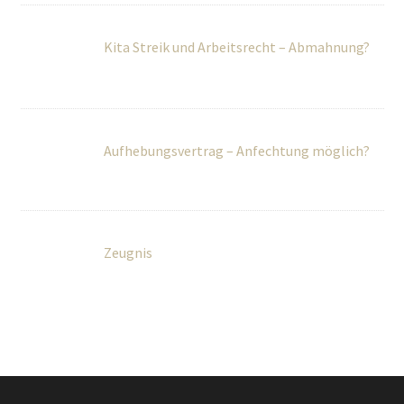
Kita Streik und Arbeitsrecht – Abmahnung?
Aufhebungsvertrag – Anfechtung möglich?
Zeugnis
Über Uns
Wir betreuen Privatpersonen sowie kleine und mittlere
Unternehmen umfassend in rechtlichen und steuerlichen
Fragen.