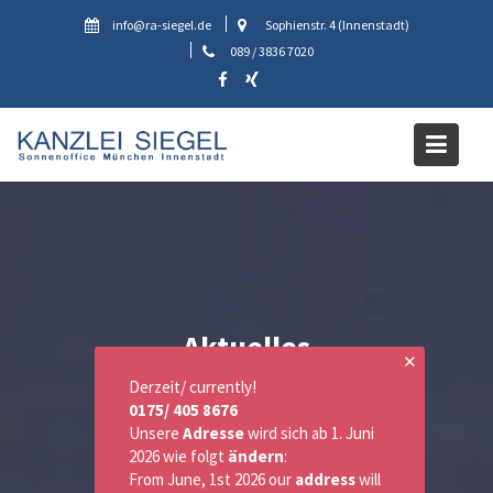
Skip
info@ra-siegel.de
Sophienstr. 4 (Innenstadt)
to
089 / 3836 7020
content
Aktuelles
✕
Derzeit/ currently!
0175/ 405 8676
Unsere
Adresse
wird sich ab 1. Juni
2026 wie folgt
ändern
:
From June, 1st 2026 our
address
will