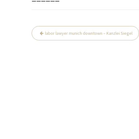
Beitrags-
labor lawyer munich downtown – Kanzlei Siegel
Navigation