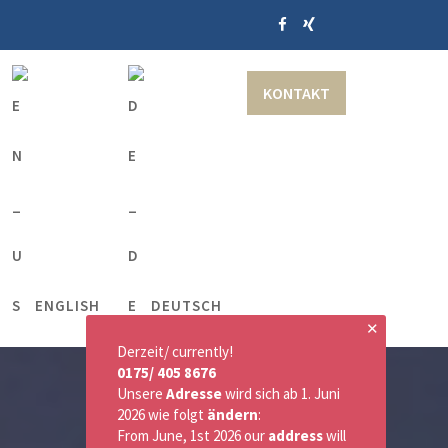
KONTAKT
ENGLISH
DEUTSCH
✕
Derzeit/ currently!
0175/ 405 8676
Unsere
Adresse
wird sich ab 1. Juni
2026 wie folgt
ändern
:
From June, 1st 2026 our
address
will