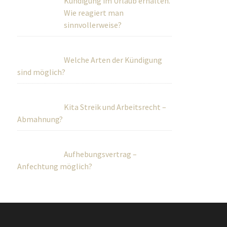
Kündigung im Urlaub erhalten.
Wie reagiert man sinnvollerweise?
Welche Arten der Kündigung
sind möglich?
Kita Streik und Arbeitsrecht –
Abmahnung?
Aufhebungsvertrag –
Anfechtung möglich?
onnenoffice