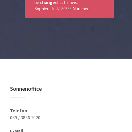
be
changed
as follows:
Sophienstr. 4 | 80333 München
Sonnenoffice
Telefon
089 / 3836 7020
E-Mail