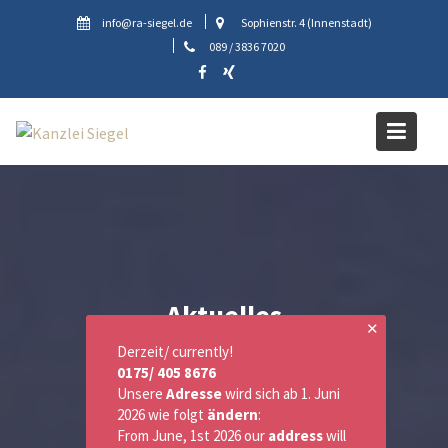
Skip
info@ra-siegel.de
Sophienstr. 4 (Innenstadt)
to
089 / 3836 7020
content
Aktuelles
✕
Derzeit/ currently!
0175/ 405 8676
Unsere
Adresse
wird sich ab 1. Juni
2026 wie folgt
ändern
:
From June, 1st 2026 our
address
will