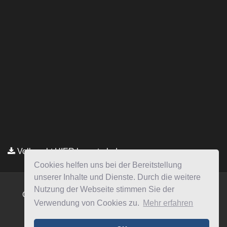
Vollmacht HIER herunterladen
Copyright © Kanzlei Siegel. Alle Rechte Vorbehalten.
Lawyer Zone by
Acme Themes
Impressum
Datenschutzerklärung
Cookies helfen uns bei der Bereitstellung
unserer Inhalte und Dienste. Durch die weitere
Nutzung der Webseite stimmen Sie der
Verwendung von Cookies zu.
Mehr erfahren