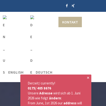
KONTAKT
ENGLISH
DEUTSCH
✕
Derzeit/ currently!
0175/ 405 8676
Unsere
Adresse
wird sich ab 1. Juni
2026 wie folgt
ändern
:
From June, 1st 2026 our
address
will