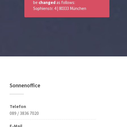
be
changed
as follows:
Sophienstr. 4 | 80333 München
Sonnenoffice
Telefon
089 / 3836 7020
E-Mail