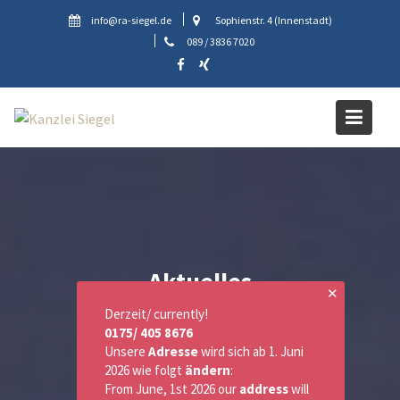
Skip
info@ra-siegel.de
Sophienstr. 4 (Innenstadt)
to
089 / 3836 7020
content
Aktuelles
✕
Derzeit/ currently!
0175/ 405 8676
Unsere
Adresse
wird sich ab 1. Juni
2026 wie folgt
ändern
:
From June, 1st 2026 our
address
will