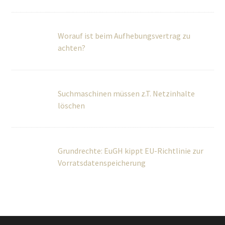
Worauf ist beim Aufhebungsvertrag zu
achten?
Suchmaschinen müssen z.T. Netzinhalte
löschen
Grundrechte: EuGH kippt EU-Richtlinie zur
Vorratsdatenspeicherung
Über Uns
Wir betreuen Privatpersonen sowie kleine und mittlere