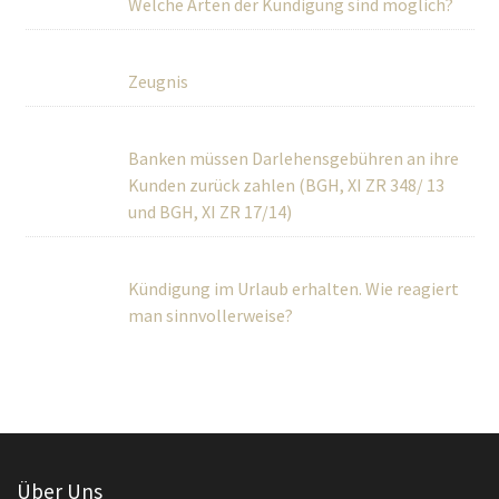
Welche Arten der Kündigung sind möglich?
Zeugnis
Banken müssen Darlehensgebühren an ihre
Kunden zurück zahlen (BGH, XI ZR 348/ 13 und BGH, XI ZR
17/14)
Kündigung im Urlaub erhalten. Wie reagiert
man sinnvollerweise?
Über Uns