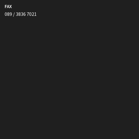
FAX
089 / 3836 7021
Vollmacht HIER herunterladen
Copyright © Kanzlei Siegel. Alle Rechte Vorbehalten.
Lawyer Zone by
Acme Themes
Impressum
Datenschutzerklärung