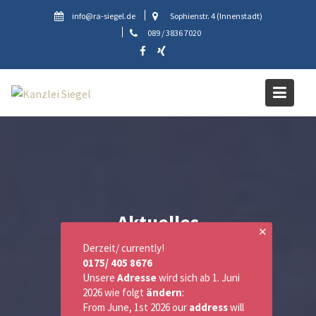
Skip
info@ra-siegel.de
Sophienstr. 4 (Innenstadt)
to
089 / 3836 7020
content
Aktuelles
✕
Derzeit/ currently!
0175/ 405 8676
Unsere
Adresse
wird sich ab 1. Juni
2026 wie folgt
ändern
:
From June, 1st 2026 our
address
will