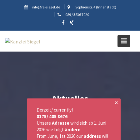
Skip
info@ra-siegel.de
Sophienstr. 4 (Innenstadt)
to
089 / 3836 7020
content
Aktuelles
✕
Derzeit/ currently!
0175/ 405 8676
Unsere
Adresse
wird sich ab 1. Juni
2026 wie folgt
ändern
:
From June, 1st 2026 our
address
will