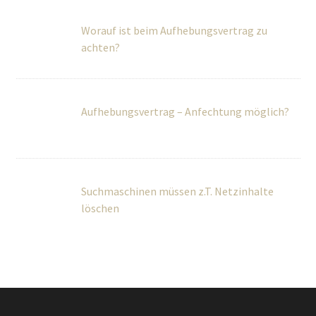
Worauf ist beim Aufhebungsvertrag zu
achten?
Aufhebungsvertrag – Anfechtung möglich?
Suchmaschinen müssen z.T. Netzinhalte
löschen
Über Uns
Wir betreuen Privatpersonen sowie kleine und mittlere
Unternehmen umfassend in rechtlichen und steuerlichen